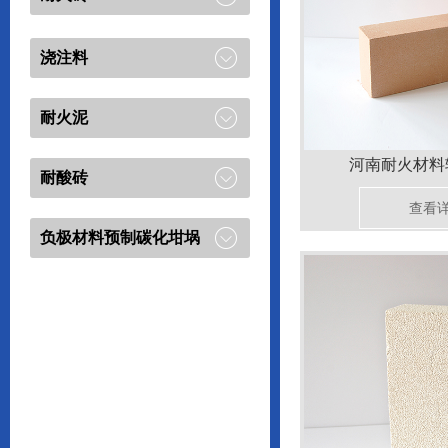
浇注料
耐火泥
河南耐火材料
耐酸砖
查看
负极材料预制碳化坩埚