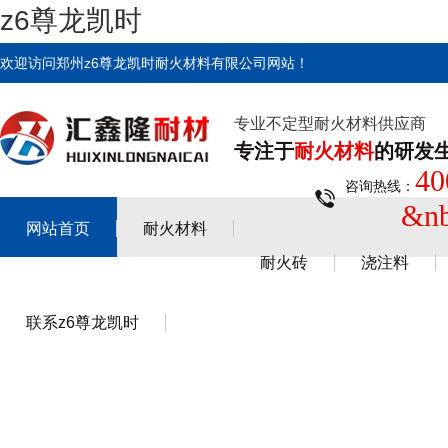
z6尊龙凯时
欢迎访问郑州z6尊龙凯时耐火材料有限公司网站！
专业不定型耐火材料供应商
专注于
耐火材料
的研发
40
咨询热线：
&nbs
网站首页
耐火材料
耐火砖
浇注料
联系z6尊龙凯时