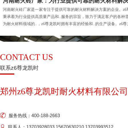
河南耐火砖厂家：为行业提供可靠的耐火材料解
河南耐火砖厂家是一家专注于提供可靠的耐火材料解决方案的企业。z6
秉承着为行业提供高质量产品和..服务的宗旨，致力于满足客户的各种
为耐火材料领域的..，z6尊龙凯时拥有丰富的经验和..的生产设备。z
的...
CONTACT US
联系z6尊龙凯时
郑州z6尊龙凯时耐火材料有限公司
服务热线：400-188-2663
联系人：13703928033 15670630210 13703993512