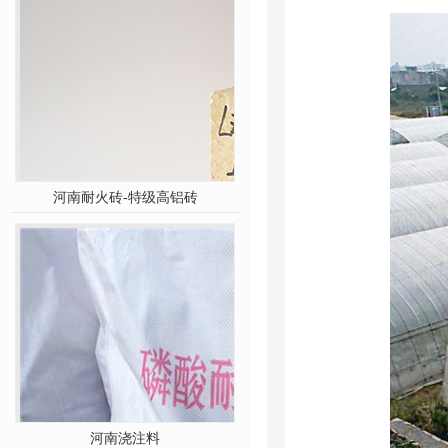
河南耐火砖-特级高铝砖
河南浇注料