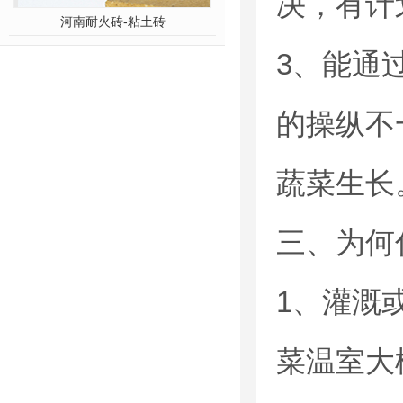
决，有计划的
河南耐火砖-粘土砖
3、能通
的操纵不
蔬菜生长
三、为何
1、灌溉
菜温室大