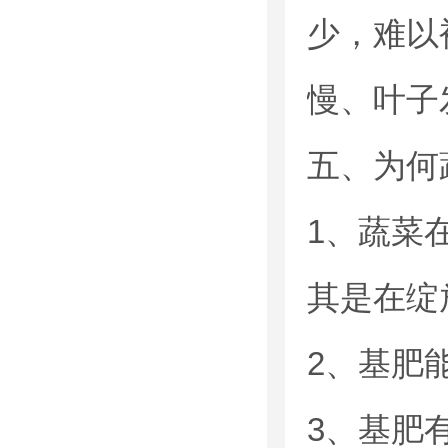
少，难以
慢、叶子
五、为何
1、蔬菜
其是在绽
2、基肥
3、基肥