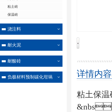
粘土砖
保温砖
浇注料
耐火泥
耐酸砖
详情内容
负极材料预制碳化坩埚
粘土保温
&nbs