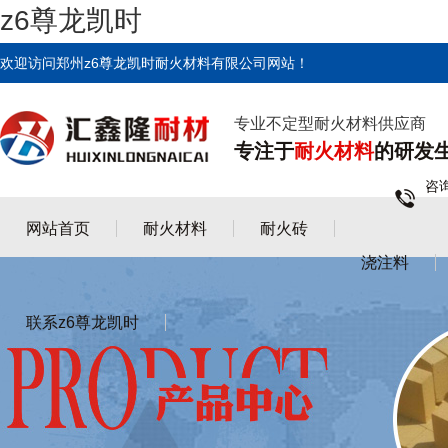
z6尊龙凯时
欢迎访问郑州z6尊龙凯时耐火材料有限公司网站！
专业不定型耐火材料供应商
专注于
耐火材料
的研发
咨
1
网站首页
耐火材料
耐火砖
浇注料
联系z6尊龙凯时