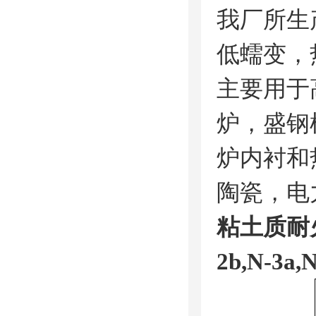
我厂所生
低蠕变，
主要用于高
炉，盛钢
炉内衬和热
陶瓷，电
粘土
2b,N-3a