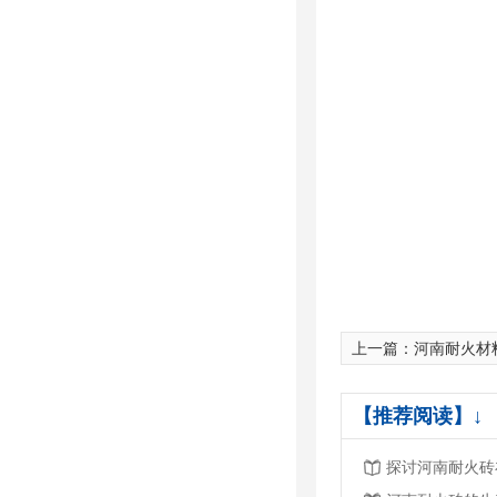
上一篇：
河南耐火材
【推荐阅读】↓
探讨河南耐火砖