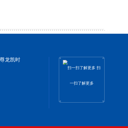
6尊龙凯时
扫
一扫了解更多