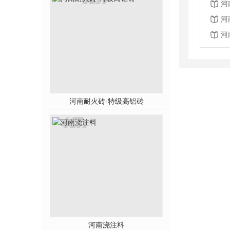
河
河
河
河南耐火砖-特级高铝砖
河南浇注料