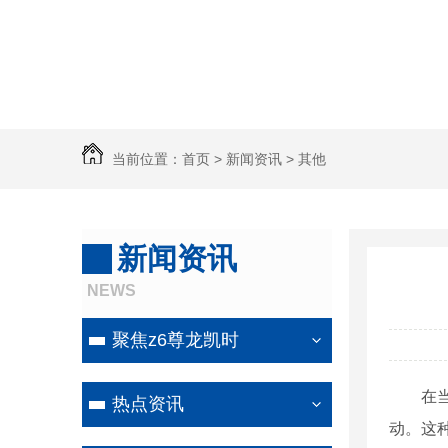
当前位置：
首页
>
新闻资讯
>
其他
新闻资讯
NEWS
聚焦z6尊龙凯时
在当
热点资讯
动。这