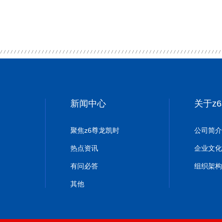
新闻中心
关于z
聚焦z6尊龙凯时
公司简介
热点资讯
企业文化
有问必答
组织架构
其他