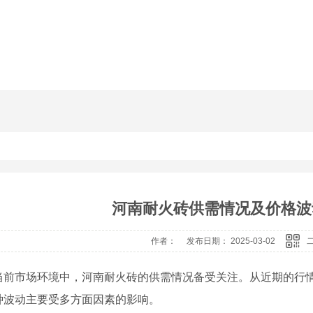
河南耐火砖供需情况及价格波
作者： 发布日期： 2025-03-02
前市场环境中，河南耐火砖的供需情况备受关注。从近期的行情走
种波动主要受多方面因素的影响。