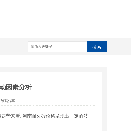
搜索
动因素分析
二维码分享
势来看, 河南耐火砖价格呈现出一定的波