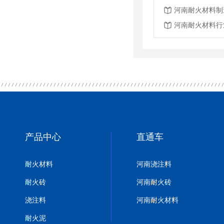
河南耐火材料制
河南耐火材料行
产品中心
直通车
耐火材料
河南浇注料
耐火砖
河南耐火砖
浇注料
河南耐火材料
耐火泥