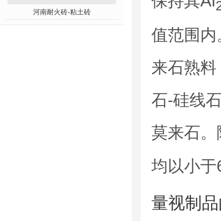
Al
保持其
河南耐火砖-粘土砖
值范围内
来石熟料
石-硅线
莫来石。
均以小于6
量视制品