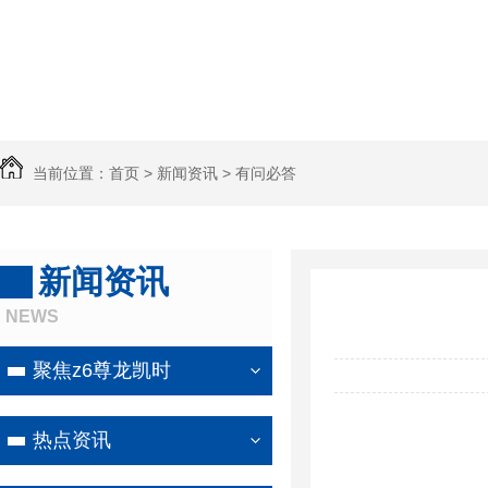
当前位置：
首页
>
新闻资讯
>
有问必答
新闻资讯
NEWS
聚焦z6尊龙凯时
热点资讯