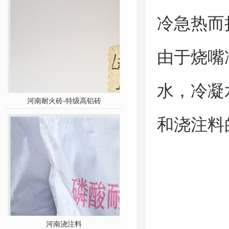
冷急热而
由于烧嘴
水，冷凝水
河南耐火砖-特级高铝砖
和浇注料
河南浇注料