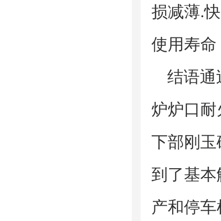
损减薄.
使用寿命
结语通过
炉炉口耐
下部刚玉
到了基本
产和停车检