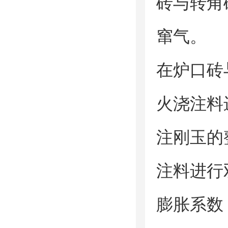
砖与转角
窜气。
在炉口砖
火浇注料
注刚玉
注料进行
膨胀系数，