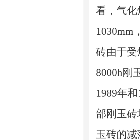
看，气化
1030m
砖由于受
8000
1989年
部刚玉砖
玉砖的减薄