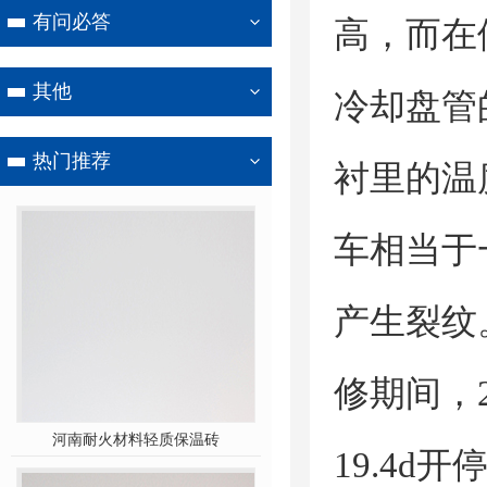
有问必答
高，而在
其他
冷却盘管
热门推荐
衬里的温
车相当于一
产生裂纹。
修期间，
河南耐火材料轻质保温砖
19.4d