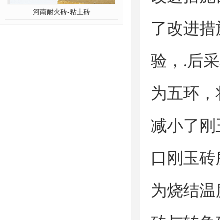
河南耐火砖-粘土砖
了改进措
验，.后
为五环，
减小了刚
口刚玉砖
为烧结温