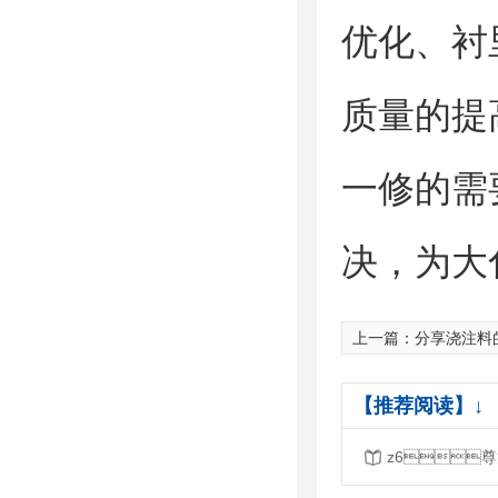
优化、衬
质量的提
一修的需
决，为大
上一篇：
分享浇注料
【推荐阅读】↓