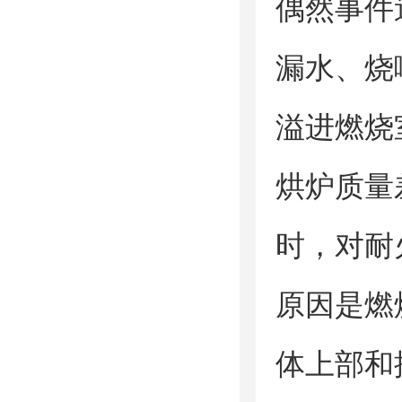
偶然事件造
漏水、烧
溢进燃烧
烘炉质量差
时，对耐
原因是燃烧
体上部和