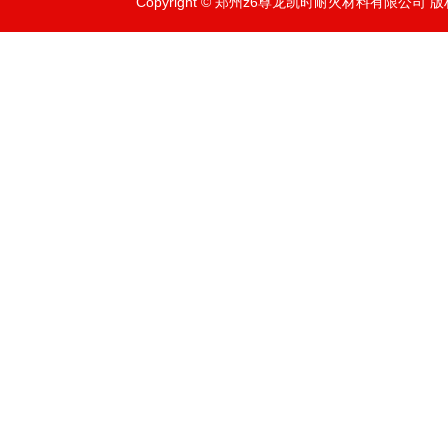
Copyright © 郑州z6尊龙凯时耐火材料有限公司