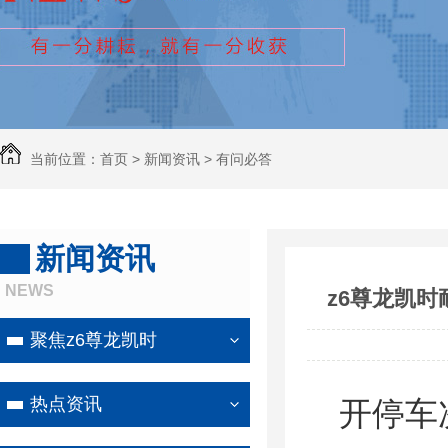
当前位置：
首页
>
新闻资讯
>
有问必答
新闻资讯
NEWS
z6尊龙凯
聚焦z6尊龙凯时
热点资讯
开停车次