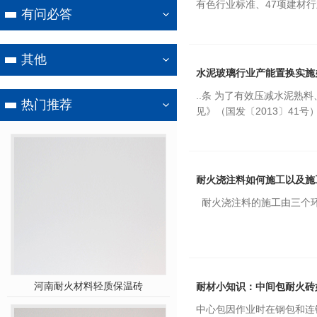
有色行业标准、47项建材行业
有问必答
其他
水泥玻璃行业产能置换实施
..条 为了有效压减水泥
热门推荐
见》（国发〔2013〕41号
耐火浇注料如何施工以及施
  耐火
河南耐火材料轻质保温砖
耐材小知识：中间包耐火砖
中心包因作业时在钢包