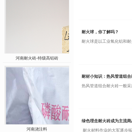
耐火球，你了解吗？
耐火球是以工业氧化铝和耐火高岭
河南耐火砖-特级高铝砖
耐材小知识：热风管道组合
热风管道组合耐火砖一
绿色理念耐火砖成为主流商
河南浇注料
 耐火材料作业的大